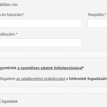
llítási cím
a és házszám:*
Település:*
yítószám: *
gyetértek
a személyes adatok feldolgozásával
*
lfogadom
az adatkezelési szabályzatot
a
hírlevelek fogadásá
Cégadatok