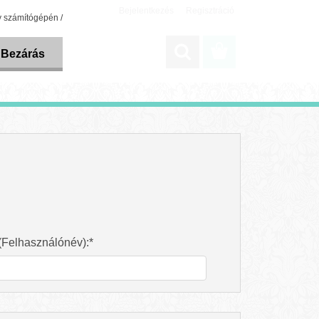
Bejelentkezés
Regisztráció
y számítógépén /
Bezárás
(Felhasználónév):*