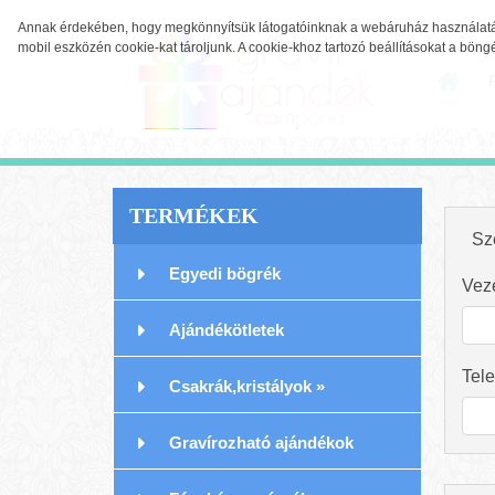
Annak érdekében, hogy megkönnyítsük látogatóinknak a webáruház használatát
mobil eszközén cookie-kat tároljunk. A cookie-khoz tartozó beállításokat a bön
TERMÉKEK
Sz
Egyedi bögrék
Veze
Ajándékötletek
Tele
Csakrák,kristályok
»
Gravírozható ajándékok