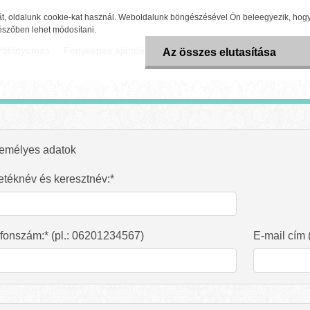
, oldalunk cookie-kat használ. Weboldalunk böngészésével Ön beleegyezik, hog
gészőben lehet módosítani.
Pólónyomás
Fényképes ajándékok
Gravírozás
Lufi - Partydekor
Az összes elutasítása
emélyes adatok
téknév és keresztnév:*
fonszám:* (pl.: 06201234567)
E-mail cím 