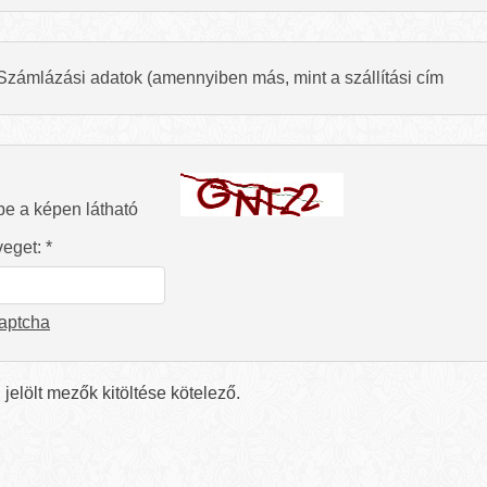
Számlázási adatok (amennyiben más, mint a szállítási cím
 be a képen látható
eget: *
captcha
l jelölt mezők kitöltése kötelező.