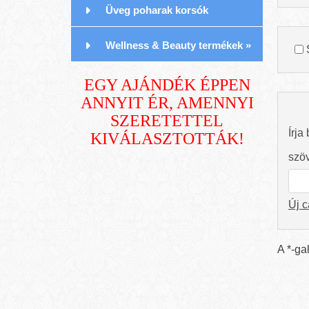
Üveg poharak korsók
Wellness & Beauty termékek
»
EGY AJÁNDÉK
ÉPPEN
ANNYIT ÉR, AMENNYI
SZERETETTEL
Írja
KIVÁLASZTOTTÁK!
szöv
Új 
A *-ga