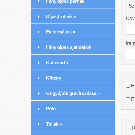
Fényképes párnák
Szá
Díjak,trófeák
»
Utc
Fa termékek
»
Irán
Fényképes ajándékok
Kulcstartó
Kötény
E
Öngyújtók gravírozással
»
E
Póló
Tollak
»